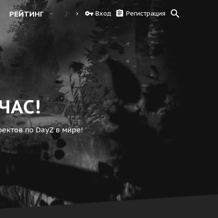
РЕЙТИНГ
ЛОГИ
КАРТА 1.24
Вход
Регистрация
ЧАС!
ектов по DayZ в мире!