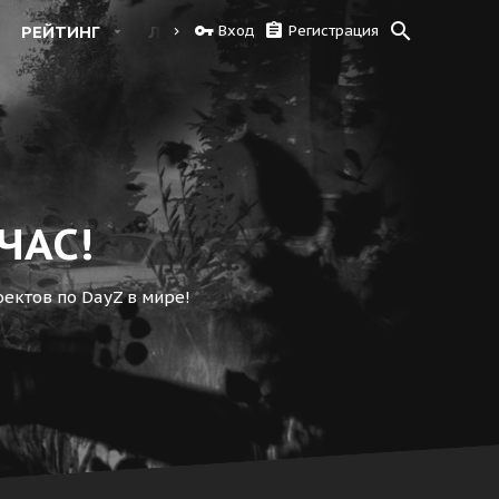
РЕЙТИНГ
ЛОГИ
КАРТА 1.24
Вход
Регистрация
ЧАС!
ектов по DayZ в мире!